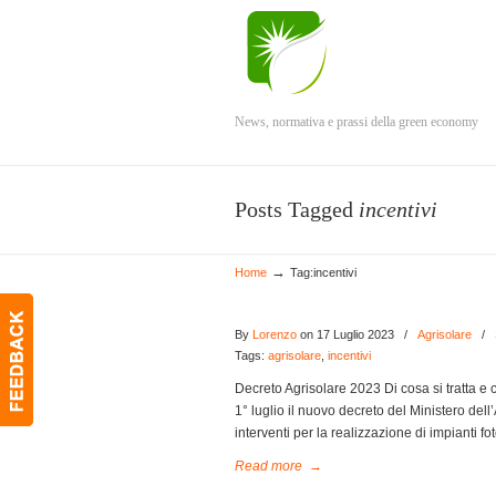
News, normativa e prassi della green economy
Posts Tagged
incentivi
→
Home
Tag:incentivi
By
Lorenzo
on 17 Luglio 2023
/
Agrisolare
/
Tags:
agrisolare
,
incentivi
Decreto Agrisolare 2023 Di cosa si tratta e 
1° luglio il nuovo decreto del Ministero dell
interventi per la realizzazione di impianti fot
Read more
→