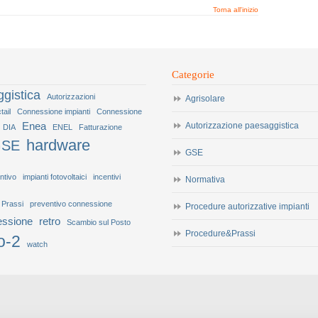
Torna all'inizio
Categorie
gistica
Autorizzazioni
Agrisolare
tail
Connessione impianti
Connessione
Enea
Autorizzazione paesaggistica
DIA
ENEL
Fatturazione
hardware
SE
GSE
ntivo
impianti fotovoltaici
incentivi
Normativa
Prassi
preventivo connessione
Procedure autorizzative impianti
essione
retro
Scambio sul Posto
Procedure&Prassi
o-2
watch