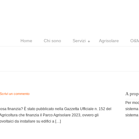
Home
Chi sono
Servizi
Agrisolare
O&M
A propo
Scrivi un commento
Per modi
cosa finanzia? È stato pubblicato nella Gazzetta Ufficiale n. 152 del
sistema
’Agricoltura che finanzia il Parco Agrisolare 2023, ovvero gli
sistema 
ovoltaici da installare su edifici a […]