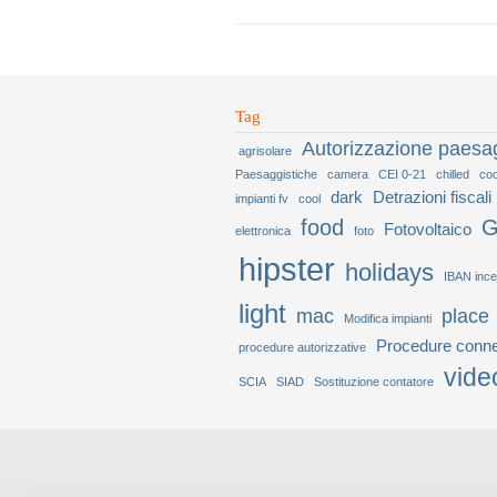
Tag
Autorizzazione paesag
agrisolare
Paesaggistiche
camera
CEI 0-21
chilled
coc
dark
Detrazioni fiscali
impianti fv
cool
food
G
Fotovoltaico
elettronica
foto
hipster
holidays
IBAN ince
light
mac
place
Modifica impianti
Procedure conn
procedure autorizzative
vide
SCIA
SIAD
Sostituzione contatore